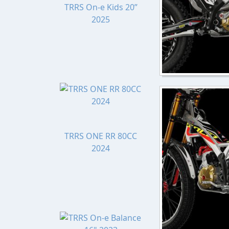
TRRS On-e Kids 20”
2025
TRRS ONE RR 80CC
2024