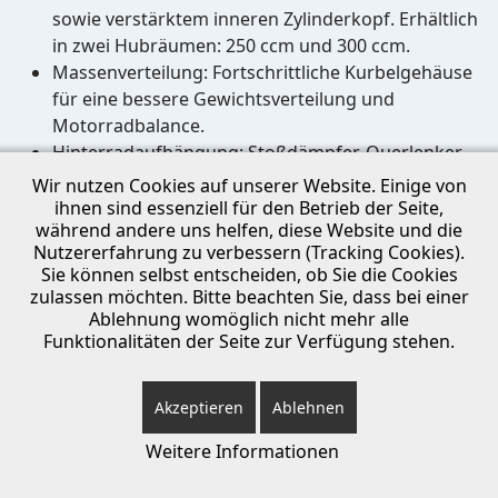
sowie verstärktem inneren Zylinderkopf. Erhältlich
in zwei Hubräumen: 250 ccm und 300 ccm.
Massenverteilung: Fortschrittliche Kurbelgehäuse
für eine bessere Gewichtsverteilung und
Motorradbalance.
Hinterradaufhängung: Stoßdämpfer-Querlenker
aus geschmiedetem Aluminium mit eloxierter
Wir nutzen Cookies auf unserer Website. Einige von
Oberfläche, die für höhere Steifigkeit und
ihnen sind essenziell für den Betrieb der Seite,
während andere uns helfen, diese Website und die
Haltbarkeit sorgt.
Nutzererfahrung zu verbessern (Tracking Cookies).
Einspritzsystem: Neues TRS-Einspritzgehäuse
Sie können selbst entscheiden, ob Sie die Cookies
zusammen mit dem neuen spezifischen Gaszug
zulassen möchten. Bitte beachten Sie, dass bei einer
für eine progressivere Steuerung und eine
Ablehnung womöglich nicht mehr alle
linearere Reaktion.
Funktionalitäten der Seite zur Verfügung stehen.
Kraftstofftank: Ermöglicht die direkte Anzeige des
Kraftstoffstands und integriert die
Akzeptieren
Ablehnen
Kraftstoffpumpe im Inneren.
Elektrisches System: Neues Dreiphasensystem,
Weitere Informationen
einschließlich neuem Schwungrad, Stator,